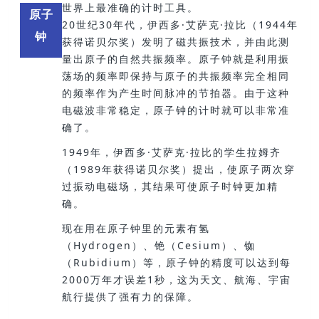
世界上最准确的计时工具。
原子
20世纪30年代
，伊西多·艾萨克·拉比（1944年
钟
获得诺贝尔奖）发明了磁共振技术，并由此测
量出原子的自然共振频率。原子钟就是利用振
荡场的频率即保持与原子的共振频率完全相同
的频率作为产生时间脉冲的节拍器。由于这种
电磁波非常稳定，原子钟的计时就可以非常准
确了。
1949年，伊西多·艾萨克·拉比的学生拉姆齐
（1989年获得诺贝尔奖）提出，使原子两次穿
过振动电磁场，其结果可使原子时钟更加精
确。
现在用在原子钟里的元素有氢
（Hydrogen）、铯（Cesium）、铷
（Rubidium）等，原子钟的精度可以达到每
2000万年才误差1秒，这为天文、航海、宇
宙
航行提供了强有力的保障。