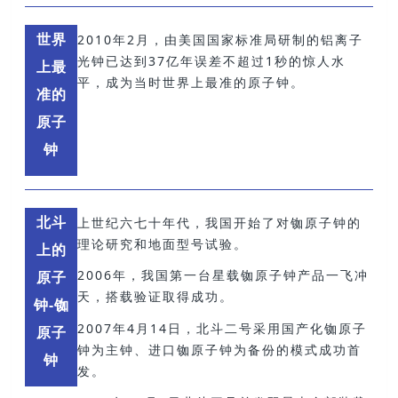
世界
2010年2月，由美国国家标准局研制的铝离子
光钟已达到37亿年误差不超过1秒的惊人水
上最
平，成为当时世界上最准的原子钟。
准的
原子
钟
北斗
上世纪六七十年代，我国开始了对铷原子钟的
理论研究和地面型号试验。
上的
2006年，我国第一台星载铷原子钟产品一飞冲
原子
天，搭载验证取得成功。
钟-铷
2007年4月14日，北斗二号采用国产化铷原子
原子
钟为主钟、进口铷原子钟为备份的模式成功首
钟
发。