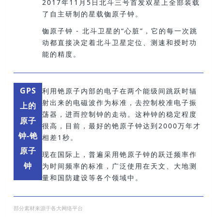
2017年11月5日北斗三号首发双星上全部装载
了自主研制的星载铷
原子钟。
铷原子钟 -
北斗卫星的“心脏”，它的每一次跳
动都直接决定着北斗卫星定位、测速和授时功
能的精度。
GPS
利用铯原子内部的电子在两个
能级
间跳跃时辐
射出来的电磁波作为标准，去控制校准电子振
上的
荡器，进而控制钟的走动。这种钟的稳定程度
原子
很高，目前，最好的铯原子钟达到2000万年才
钟-铯
相差1秒。
原子
现在国际上，普遍采用铯原子钟的跃迁频率作
钟
为时间频率的标准，广泛使用在天文、大地测
量和国防建设等各个领域中。
部分素材来源于各大网络平台