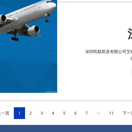
深圳民航凯亚有限公司艾
...
上一页
1
2
3
4
5
6
7
11
下一