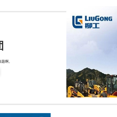
团
难题啊。