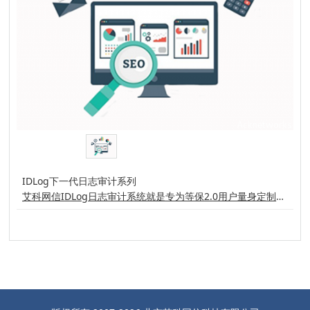
IDLog下一代日志审计系列
艾科网信IDLog日志审计系统就是专为等保2.0用户量身定制，采用NoSQL数据存储结构，兼容所有厂商日志格式和数据流格式，通过大数据分析与搜索技术，进行日志及行为的关联分析，生成安全事件的联动报警，为安全事故的责任追查、故障定位提供有力的技术手段。