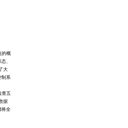
统的概
形态、
了大
控制系
检查五
数据
都将全