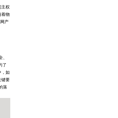
间主权
随着物
联网产
全、
的了
中，如
关键要
的落