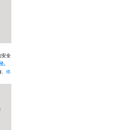
的安全
径。
御、
终