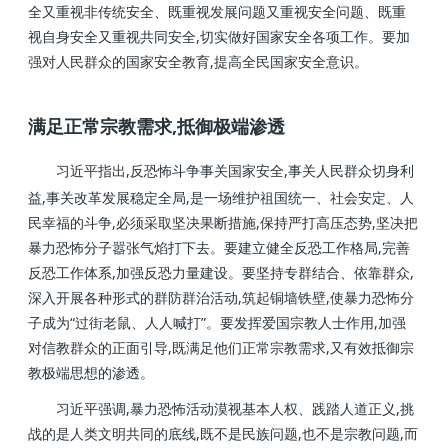
全又重视非传统安全、既重视发展问题又重视安全问题、既重
视自身安全又重视共同安全,切实做好国家安全各项工作。要加
强对人民群众的国家安全教育,提高全民国家安全意识。
满足正常宗教需求,抵御极端渗透
习近平指出,反恐怖斗争事关国家安全,事关人民群众切身利
益,事关改革发展稳定全局,是一场维护祖国统一、社会安定、人
民幸福的斗争,必须采取坚决果断措施,保持严打高压态势,坚决把
暴力恐怖分子嚣张气焰打下去。要建立健全反恐工作格局,完善
反恐工作体系,加强反恐力量建设。要坚持专群结合、依靠群众,
深入开展各种形式的群防群治活动,筑起铜墙铁壁,使暴力恐怖分
子成为“过街老鼠、人人喊打”。要发挥爱国宗教人士作用,加强
对信教群众的正面引导,既满足他们正常宗教需求,又有效抵御宗
教极端思想的渗透。
习近平强调,暴力恐怖活动漠视基本人权、践踏人道正义,挑
战的是人类文明共同的底线,既不是民族问题,也不是宗教问题,而