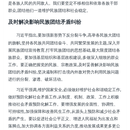
是各族人民的共同敌人。我们要坚定不移相信和依靠各族干部
群众,团结他们一道维护民族团结和社会稳定。
及时解决影响民族团结矛盾纠纷
习近平指出,要加强新形势下反分裂斗争,高举各民族大团结
的旗帜,坚持各民族共同团结奋斗、共同繁荣发展的主题,深入开
展民族团结宣传教育,打牢民族团结的思想基础,最大限度团结各
族群众。要加强基层组织和基层政权建设,多做深入细致的群众
工作。要正确把握党的民族、宗教政策,及时妥善解决影响民族
团结的矛盾纠纷,坚决遏制和打击境内外敌对势力利用民族问题
进行的分裂、渗透、破坏活动。
习近平强调,维护国家安全,必须做好维护社会和谐稳定工作,
做好预防化解社会矛盾工作,从制度、机制、政策、工作上积极
推动社会矛盾预防化解工作。要增强发展的全面性、协调性、
可持续性,加强保障和改善民生工作,从源头上预防和减少社会矛
盾的产生。要以促进社会公平正义、增进人民福祉为出发点和
落脚点,加大协调各方面利益关系的力度,推动发展成果更多更公