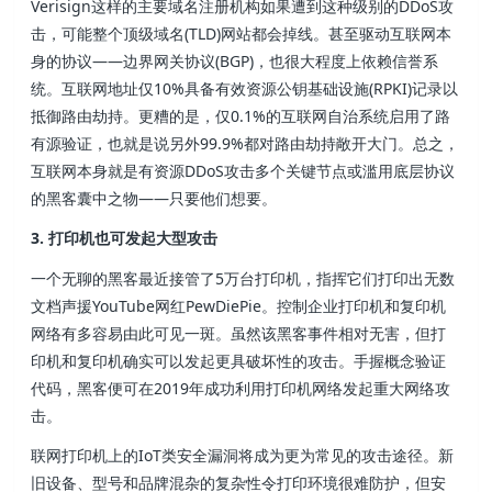
Verisign这样的主要域名注册机构如果遭到这种级别的DDoS攻
击，可能整个顶级域名(TLD)网站都会掉线。甚至驱动互联网本
身的协议——边界网关协议(BGP)，也很大程度上依赖信誉系
统。互联网地址仅10%具备有效资源公钥基础设施(RPKI)记录以
抵御路由劫持。更糟的是，仅0.1%的互联网自治系统启用了路
有源验证，也就是说另外99.9%都对路由劫持敞开大门。总之，
互联网本身就是有资源DDoS攻击多个关键节点或滥用底层协议
的黑客囊中之物——只要他们想要。
3. 打印机也可发起大型攻击
一个无聊的黑客最近接管了5万台打印机，指挥它们打印出无数
文档声援YouTube网红PewDiePie。控制企业打印机和复印机
网络有多容易由此可见一斑。虽然该黑客事件相对无害，但打
印机和复印机确实可以发起更具破坏性的攻击。手握概念验证
代码，黑客便可在2019年成功利用打印机网络发起重大网络攻
击。
联网打印机上的IoT类安全漏洞将成为更为常见的攻击途径。新
旧设备、型号和品牌混杂的复杂性令打印环境很难防护，但安