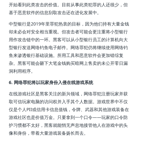
开始看到此类攻击的价值。目前从事此类犯罪的人还很少，但
基于恶意软件的信息刮取攻击还在进化发展中。
中型银行是2019年里罪犯热衷的目标，因为他们持有大量金钱
却未必会对安全相当重视。但攻击者可能会更注重将小型银行
用作攻击链中的一环。黑客可以从小型银行员工的计算机向大
型银行发送网络钓鱼电子邮件。网络罪犯仍将继续使用网络钓
鱼来渗透银行基础设施。所用工具和恶意软件会更加错综复
杂。黑客可能会砸下大笔金钱购买暗网上售卖的未公开零日漏
洞利用程序。
6. 网络罪犯将以玩家身份入侵在线游戏系统
在线游戏社区是黑客关注的新兴领域，网络罪犯注册玩家并获
取可信玩家电脑的访问权并入手其个人数据。游戏世界中不仅
仅是个人PII或信用卡信息值钱，令牌、武器和其他游戏装备在
游戏社区也是价值万金。只要拿到一个口令——玩家的口令防
护习惯都不太好，黑客就能悄无声息地接管他人在游戏中的头
像和身份，带着大量游戏装备扬长而去。