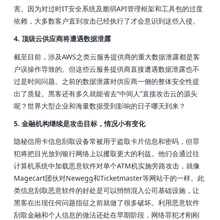
害。因为对过时IT安全系统及脆弱API管理框架和工具包的过度
依赖，大多数客户直到攻击已经执行了才会意识到这些入侵。
4. 顶级云供应商将遭遇数据泄露
截至目前，涉及AWS之类云服务提供商的重大数据泄露都是客
户误操作导致的。但这些云服务提供商直接遭遇数据泄露也不
过是时间问题。之前的数据泄露对供应商一侧的整体安全性提
出了质疑。黑客还有多久就能省去“中间人”直接攻击云的源头
呢？世界大型企业和海量数据受到影响的日子哪天到来？
5. 金融机构继续是攻击目标，情况小有变化
隐秘信用卡信息刮取设备常被用于盗取卡片信息和密码，但罪
犯将把目光放到银行网络上以攫取更大的利益。他们会通过往
计算机系统中加载恶意软件对单个ATM机实施旁路攻击，就像
Magecart团伙对Newegg和Ticketmaster等网站干的一样。此
类信息刮取恶意软件的好处是可以悄悄混入公司基础设施，让
黑客在出现任何问题指征之前就做了很多破坏。利用恶意软件
刮取金融和个人信息的做法还处在早期阶段，网络罪犯才刚刚