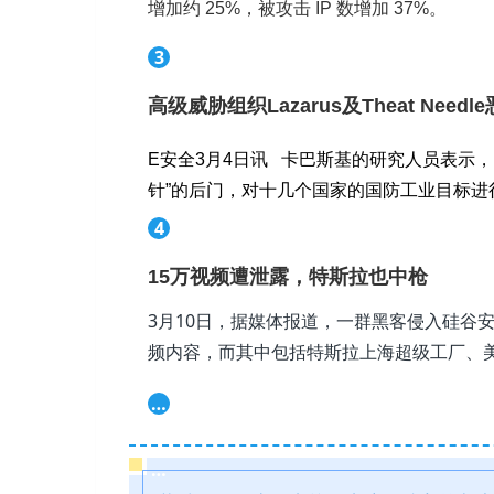
增加约 25%，被攻击 IP 数增加 37%。
3
高级威胁组织Lazarus及Theat Nee
E安全3月4日讯 卡巴斯基的研究人员表示，
针”的后门，对十几个国家的国防工业目标
4
15万视频遭泄露，特斯拉也中枪
3月10日，据媒体报道，一群黑客侵入硅谷安
频内容，而其中包括特斯拉上海超级工厂、美国健身
…
…
…
…