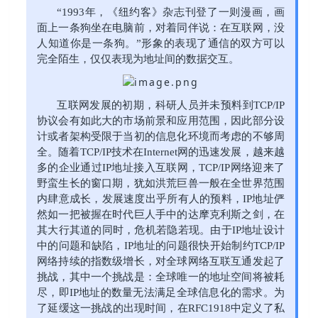
“1993年，《纽约客》杂志刊登了一则漫画，画
面上一条狗坐在电脑前，对着同伴说：在互联网，没
人知道你是一条狗。”形象的表现了通信的双方可以
完全陌生，仅仅表现为地址间的数据交互。
互联网发展的初期，科研人员并未预料到TCP/IP
协议会有如此大的市场前景和应用范围，因此部分设
计或者架构受限于当初的信息化环境而考虑的不够周
全。随着TCP/IP技术在Internet网的迅速发展，越来越
多的企业通过IP地址接入互联网，TCP/IP网络迎来了
野蛮生长的窗口期，犹如洪荒巨兽一般在全世界范围
内肆意成长，发展速度出乎所有人的预料，IP地址俨
然如一把被握在时代巨人手中的达摩克利斯之剑，在
其大行其道的同时，危机若隐若现。由于IP地址设计
中的问题和缺陷，IP地址的问题很快开始制约TCP/IP
网络持续的指数级增长，对全球网络互联互通发起了
挑战，其中一个挑战是：全球唯一的地址空间将被耗
尽，即IP地址的数量无法满足全球信息化的需求。为
了延缓这一挑战的出现时间，在RFC1918中定义了私