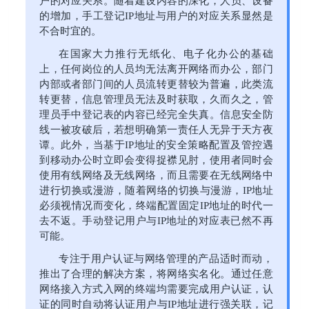
户的对应关系。随着建设内容的深化，人员、设备
的增加，手工登记IP地址与用户的对应关系显然是
不合时宜的。
在国家大力推行无纸化、电子化办公的基础
上，任何岗位的人员均无法离开网络而办公，部门
内部或者部门间的人员流转更替较为普遍，此类流
转更替，信息管理员无法及时获取，久而久之，管
理员手中登记表的内容已经完全失真。信息安全防
线一被攻破后，若想明确第一责任人无异于天方夜
谭。此外，当基于IP地址的安全策略配置及管控遇
到移动办公时立即会变得捉襟见肘，使用者同时会
使用有线网络及无线网络，而且需要在无线网络中
进行切换或漫游，随着网络的切换与漫游，IP地址
必须视情况而变化，终端配置固定IP地址的时代一
去不返。手动登记用户与IP地址的对应表已然不再
可能。
专注于用户认证与网络管理的产品适时而动，
推出了合理的解决方案，将网络实名化。通过任意
网络接入方式入网的终端均需要完成用户认证，认
证的同时自动将认证用户与IP地址进行强关联，记