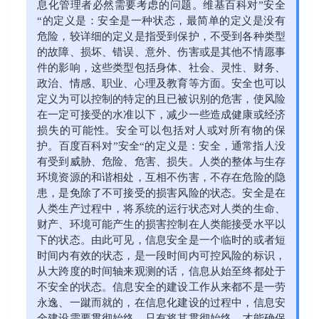
息化管理者必然需要考虑的问题。维基百科对”安全
“的定义是：安全是一种状态，最简单的定义是没有
危险，较详细的定义是指受到保护，不受到各种类型
的故障、损坏、错误、意外、伤害或是其他不情愿事
件的影响，这些类型包括身体、社会、灵性、财务、
政治、情感、职业、心理及教育等方面。安全也可以
定义为可以控制的特定的且已被识别的危害，使风险
在一定可接受的水准以下，减少一些造成健康或经济
损失的可能性。安全可以包括对人或对所有物的保
护。百度百科对”安全“的定义是：安全，通常指人没
有受到威胁、危险、危害、损失。人类的整体与生存
环境资源的和谐相处，互相不伤害，不存在危险的隐
患，是免除了不可接受的损害风险的状态。安全是在
人类生产过程中，将系统的运行状态对人类的生命、
财产、环境可能产生的损害控制在人类能接受水平以
下的状态。由此可见，信息安全是一个临时的或者短
时间内有效的状态，是一段时间内可控风险的标识，
从大跨度的时间轴来观测的话，信息从始至终都处于
不安全的状态。信息安全的建设工作从来都不是一劳
永逸、一蹴而就的，在信息化建设的过程中，信息安
全建设需要贯彻始终。只有将其贯彻始终，才能确保