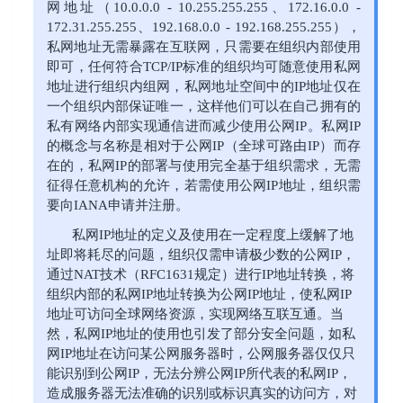
网地址（10.0.0.0 - 10.255.255.255、172.16.0.0 -
172.31.255.255、192.168.0.0 - 192.168.255.255），
私网地址无需暴露在互联网，只需要在组织内部使用
即可，任何符合TCP/IP标准的组织均可随意使用私网
地址进行组织内组网，私网地址空间中的IP地址仅在
一个组织内部保证唯一，这样他们可以在自己拥有的
私有网络内部实现通信进而减少使用公网IP。私网IP
的概念与名称是相对于公网IP（全球可路由IP）而存
在的，私网IP的部署与使用完全基于组织需求，无需
征得任意机构的允许，若需使用公网IP地址，组织需
要向IANA申请并注册。
私网IP地址的定义及使用在一定程度上缓解了地
址即将耗尽的问题，组织仅需申请极少数的公网IP，
通过NAT技术（RFC1631规定）进行IP地址转换，将
组织内部的私网IP地址转换为公网IP地址，使私网IP
地址可访问全球网络资源，实现网络互联互通。当
然，私网IP地址的使用也引发了部分安全问题，如私
网IP地址在访问某公网服务器时，公网服务器仅仅只
能识别到公网IP，无法分辨公网IP所代表的私网IP，
造成服务器无法准确的识别或标识真实的访问方，对