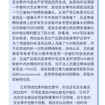
安全事件均是由于管理疏忽而造成。如某组织在溯源
一件重特大安全事件时，发现安全事件的诱因居然是
一个已被销户的网络摄像头。从资产登记角度对比后
发现这一摄像头早于半年前就下线维修了，但是整条
网络通路上的所有安全设备均未变更此摄像头的网络
访问策略与访问权限，使攻击者通过伪造网络摄像头
的IP地址顺利通过了防火墙、防毒墙、WAF等设备的
安全检查。再比如在某次产品测试或者维护过程中，
为了便捷操作给某些运维人员做了NAT静态映射，对
于此类临时的一次性的网络映射，身份认证、主机健
康度等检查手段大概率将使用一些健壮性较差的标
识，完成产品测试或者维护后没有及时清理NAT静态
映射中内外网间对应关系。当不法人员通过网络侦测
发现这一NAT后，很容易通过暴力破解撞库获取到合
法的user/password，进而肆意破坏内部网络，窃取内
部秘密信息。
正所谓成也萧何败也萧何，在信息化安全建设
的过程中，可谓是成也IP地址败也IP地址，它对于
信息安全建设的贡献和重要性不言而喻，但引发的
安全事件也数不胜数。相信在以后很长一段时间