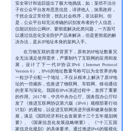
安全审计和追踪提出了极大地挑战，如：某些不法分
子在公众平台发布恶意信息，诽谤他人，抹黑政府，
干扰企业正常经营，扰乱社会秩序，非法获利。但
是，公众平台却无法准确的识别发布者的个人信息，
仅能识别出公网IP。要彻底解决此类问题，一方面可
以通过信息化安全防护产品来解决，但是更彻底的解
决办法，是从IP地址本身的架构入手。
在万物互联的需求背景下，原有的IP地址数量完
全无法满足使用需求，严重制约了互联网的应用和发
展，设计了下一代IP协议IPv6（Internet Protocol
Version 6），IPv6的地址数量号称可以为全世界的每
一粒沙子分配一个地址，不仅从根本上解决了原IP地
址的一些顽疾，也推进了物联网、车联网、移动通信
的变革与深化。我国在IPv6演进过程中，发挥了重要
的作用。2017年，中共中央办公厅、国务院办公厅印
发了《推进互联网协议第六版（IPv6）规模部署行动
计划》的通知，以促进互联网演进升级和健康创新发
展，满足《国民经济和社会发展第十三个五年规划纲
要》、《国家信息化发展战略纲要》、《“十三五国
家信息化规划》的具体要求。通过推进IPv6的规模化