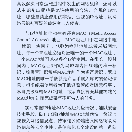
高效解决日常运维过程中发生的网络故障，还可以
从中识别出哪些是允许使用的合法、合规的IP地
址，哪些是禁止使用的非法、违规的IP地址，从网
络层识别可疑的破坏者与入侵者。
与IP地址相伴相生的还有MAC（Media Access
Control Address）地址，MAC地址用于在网络中唯
一标识一块网卡，也称为物理地址或者局域网地
址。每一个IP地址必须对应唯一的一个MAC地址，
一个MAC地址可以被多个IP所使用。在很长一段时
间内，MAC地址都作为局域网内部终端的唯一标
识，物资管理部常将MAC地址作为资产标识，获取
MAC地址的唯一手段就是产品采购入库时的登记信
息，很多终端使用者为了躲避监管或者随意行事，
私自更改终端MAC地址，或者直接冒充其他终端的
MAC地址进而完成某些不可告人的任务。
实时掌握IP地址/MAC地址对应情况，辅以安全
技术手段。防止出现IP地址/MAC地址伪造、终端违
规接入网络信息点、待审核的终端接入网络窃取网
络信息等安全事件，是信息化安全建设的第一道防