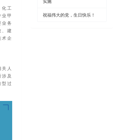
实施
、化工
祝福伟大的党，生日快乐！
专业甲
要业务
政、建
技术企
相关人
所涉及
转型过