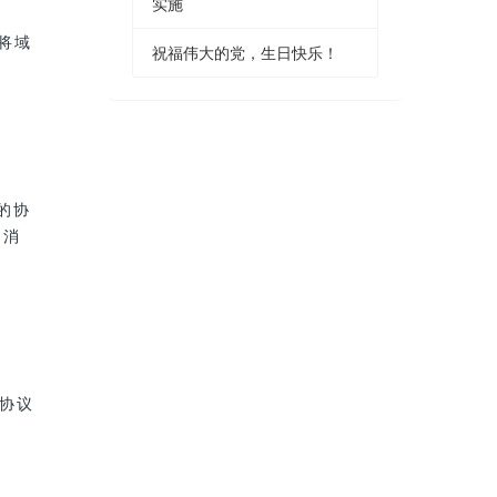
实施
来将域
祝福伟大的党，生日快乐！
接的协
的消
P协议