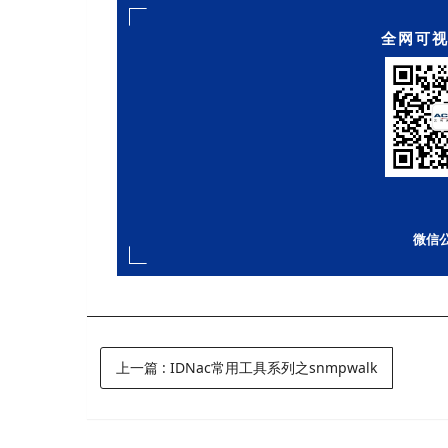
全网可视
微信
上一篇
:
IDNac常用工具系列之snmpwalk