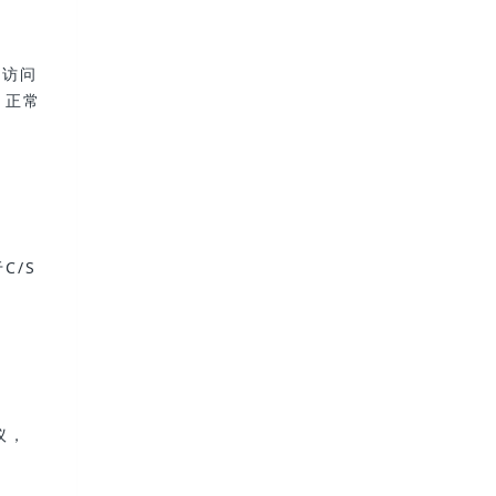
口访问
，正常
于C/S
议，