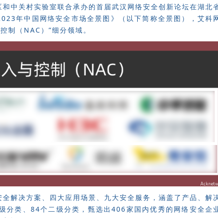
区和中关村实验室联合承办的首届武汉网络安全创新
论坛在湖北
023年中国网络安全市场全景图》（以下简称全景图），艾科
与控制（NAC）”细分领域。
安全解决方案、四大应用场景、九大安全服务，涵盖了产品、解
级分类、84个二级分类，甄选出406家国内优秀的网络安全企