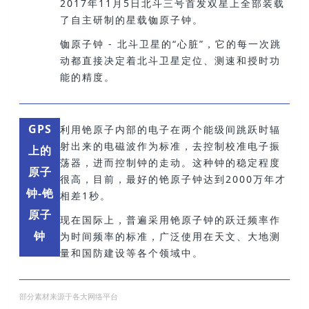
2017年11月5日北斗三号首发双星上全部装载
了自主研制的星载铷
原子钟。
铷原子钟 -
北斗卫星的“心脏”，它的每一次跳
动都直接决定着北斗卫星定位、测速和授时功
能的精度。
GPS
利用铯原子内部的电子在两个
能级
间跳跃时辐
射出来的电磁波作为标准，去控制校准电子振
上的
荡器，进而控制钟的走动。这种钟的稳定程度
原子
很高，目前，最好的铯原子钟达到2000万年才
钟-铯
相差1秒。
原子
现在国际上，普遍采用铯原子钟的跃迁频率作
钟
为时间频率的标准，广泛使用在天文、大地测
量和国防建设等各个领域中。
部分素材来源于各大网络平台