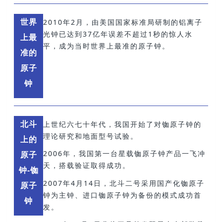
世界
2010年2月，由美国国家标准局研制的铝离子
光钟已达到37亿年误差不超过1秒的惊人水
上最
平，成为当时世界上最准的原子钟。
准的
原子
钟
北斗
上世纪六七十年代，我国开始了对铷原子钟的
理论研究和地面型号试验。
上的
2006年，我国第一台星载铷原子钟产品一飞冲
原子
天，搭载验证取得成功。
钟-铷
2007年4月14日，北斗二号采用国产化铷原子
原子
钟为主钟、进口铷原子钟为备份的模式成功首
钟
发。