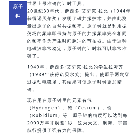
世界上最准确的计时工具。
原子
20世纪30年代
，伊西多·艾萨克·拉比（1944年
钟
获得诺贝尔奖）发明了磁共振技术，并由此测
量出原子的自然共振频率。原子钟就是利用振
荡场的频率即保持与原子的共振频率完全相同
的频率作为产生时间脉冲的节拍器。由于这种
电磁波非常稳定，原子钟的计时就可以非常准
确了。
1949年，伊西多·艾萨克·拉比的学生拉姆齐
（1989年获得诺贝尔奖）提出，使原子两次穿
过振动电磁场，其结果可使原子时钟更加精
确。
现在用在原子钟里的元素有氢
（Hydrogen）、铯（Cesium）、铷
（Rubidium）等，原子钟的精度可以达到每
2000万年才误差1秒，这为天文、航海、宇
宙
航行提供了强有力的保障。