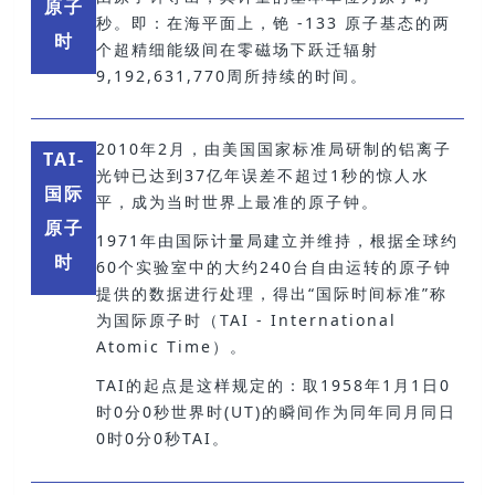
原子
秒。即：在海平面上，铯 -133 原子基态的两
时
个超精细能级间在零磁场下跃迁辐射
9,192,631,770周所持续的时间。
2010年2月，由美国国家标准局研制的铝离子
TAI-
光钟已达到37亿年误差不超过1秒的惊人水
国际
平，成为当时世界上最准的原子钟。
原子
1971年由国际计量局建立并维持，根据全球约
时
60个实验室中的大约240台自由运转的原子钟
提供的数据进行处理，得出“国际时间标准”称
为国际原子时（TAI - International
Atomic Time）。
TAI的起点是这样规定的：取1958年1月1日0
时0分0秒世界时(UT)的瞬间作为同年同月同日
0时0分0秒TAI。