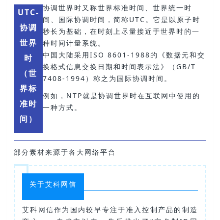
协调世界时又称世界标
准时间、世界统一时
UTC-
间、国际协调时间，简称UTC。它是以
原子时
协调
秒长为基础，在时刻上尽量接近于
世界时
的一
世界
种时间计量系统。
中国大陆采用ISO 8601-1988的《数据元和交
时
换格式信息交换日期和时间表示法》（GB/T
（世
7408-1994）称之为国际协调时间。
界标
例如，
NTP
就是协调世界时在互联网
中使用的
准时
一种方式。
间）
部分素材来源于各大网络平台
关于艾科网信
艾科网信作为国内较早专注于准入控制产品的制造