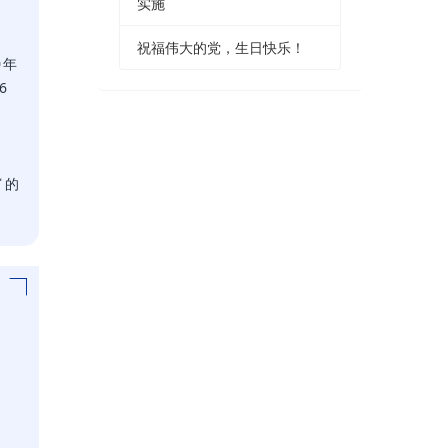
实施
祝福伟大的党，生日快乐！
0年
6
富的
。