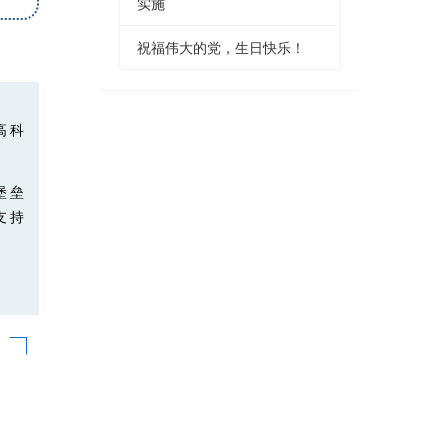
实施
祝福伟大的党，生日快乐！
高科
堡垒
支持