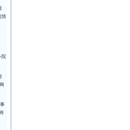
重
视情
务院
得
网
全事
有