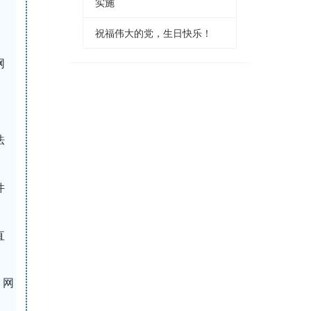
实施
祝福伟大的党，生日快乐！
网
法
件
直
、网