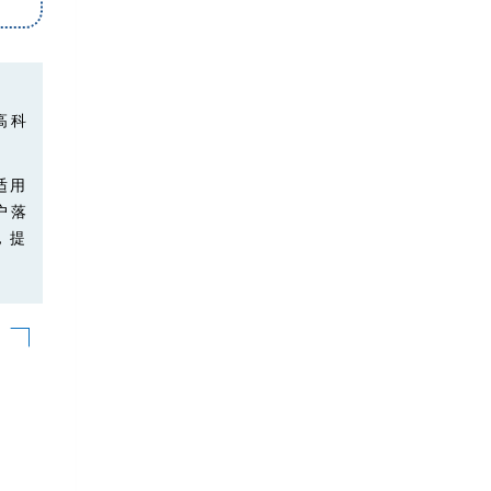
高科
适用
户落
，提