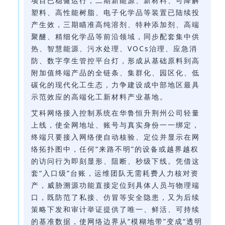
项目已稳健运行，二期新能源、新材料、可降解
塑料、高性能树脂、电子化学品等装置已陆续投
产生效，三期瞄准高纯溶剂、特种添加剂、高端
聚醚、精细化学品等前沿领域，同步配套集中供
热、智慧能源、污水处理、VOCs治理、应急消
防、数字孪生管控平台灯，形成从基础原料到高
附加值终端产品的全链条、集群化、园区化、低
碳化的现代化工生态，力争建设成中部地区最具
示范效应的高端化工新材料产业基地。
艾科网络接入控制系统在华鲁恒升荆州公司轻量
上线，使全网地址、账号与真实身份一一绑定，
终端只要接入网络便自动核验、定位并显示在网
络拓扑图中，任何“来路不明”的设备或越界越权
的访问行为即刻显形、阻断、秒级下线。凭借这
套“入口级”台账，运维团队无需耗费人力核对资
产，威胁溯源功能直接定位到具体人员与物理端
口，既防范了私接、仿冒等安全隐患，又为后续
策略下发和审计举证提供了唯一、鲜活、可持续
的基准数据，使网络边界从“模糊地带”变成“透明