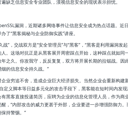
普遍缺乏信息安全专业团队，漠视信息安全的现状表示担忧。
宣布停服XP、OpenSSL漏洞，近期诸多网络事件让信息安全成为热点话题。近
办了“黑客揭秘与企业防御实践”讲座。
战”，交战双方是“安全管理员”与“黑客”，“黑客是利用漏洞发
的人。这场对抗正是从黑客展开周密踩点开始，这种踩点就如同
数年之久。你攻我守，反反复复，双方将开展长期的拉锯战。因
烟的信息安全持久战。”
对企业穷追不舍，造成企业巨大经济损失。当然企业会重新构建
伪造)、自定义脚本等日益多元化的攻击手段下，黑客能在短时间内发
会有黑客直接投递简历，应聘为企业的信息化管理人员，作为商
提醒，“内部攻击的威力更甚于外部，企业要进一步增强防御力。
保持警惕。”