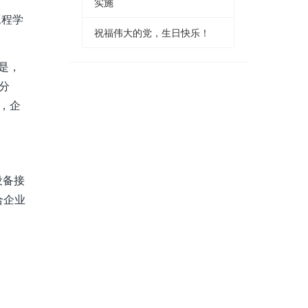
实施
工程学
祝福伟大的党，生日快乐！
是，
分
，企
设备接
合企业