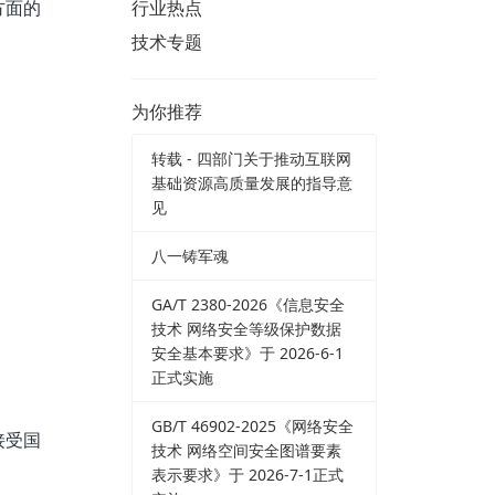
方面的
行业热点
技术专题
为你推荐
转载 - 四部门关于推动互联网
基础资源高质量发展的指导意
见
八一铸军魂
GA/T 2380-2026《信息安全
技术 网络安全等级保护数据
安全基本要求》于 2026-6-1
正式实施
GB/T 46902-2025《网络安全
接受国
技术 网络空间安全图谱要素
表示要求》于 2026-7-1正式