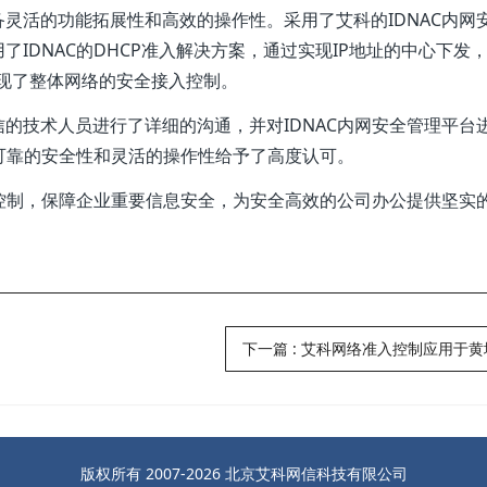
灵活的功能拓展性和高效的操作性。采用了艾科的IDNAC内网
IDNAC的DHCP准入解决方案，通过实现IP地址的中心下发
实现了整体网络的安全接入控制。
的技术人员进行了详细的沟通，并对IDNAC内网安全管理平台
其可靠的安全性和灵活的操作性给予了高度认可。
入控制，保障企业重要信息安全，为安全高效的公司办公提供坚实
下一篇
:
艾科网络准入控制应用于黄
版权所有 2007-2026 北京艾科网信科技有限公司