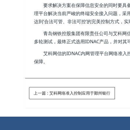
要求解决方案在保障信息安全的同时要具备
理平台解决当前严峻的终端安全接入问题，采用了
达到‘合法可管、非法可控’的完美控制方式，
青岛钢铁控股集团有限责任公司与艾科网信
多轮测试，最终正式选用IDNAC产品，并对
艾科网信的IDNAC内网管理平台网络准
保障。
上一篇
:
艾科网络准入控制应用于鄞州银行