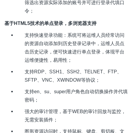
筛选出资源实际添加的账号并可进行登录代填口
令；
基于
HTML5
技术的单点登录，多浏览器支持
支持快速登录功能：系统可将运维人员经常访问
的资源自动添加到历史登录记录中，运维人员点
击历史记录，便可快速进行单点登录，体现平台
运维便捷性，易用性；
支持
RDP
、
SSH1
、
SSH2
、
TELNET
、
FTP
、
SFTP
、
VNC
、
XWINDOW
等协议；
支持
en
、
su
、
super
用户角色自动切换操作并代填
密码；
强大的审计管理，基于
WEB
的审计回放与监控，
无需安装插件；
图形资源访问时，支持鼠标、键盘、剪切板、文