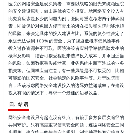
医院的网络安全建设决策者，需要以战略的眼光来统领医院
的安全建设原则，做出最优的安全投资。就网络安全投入占
比究竟应该是多少的问题为例，医院可重点考虑两个博弈因
素，即被保护对象因入侵而带来的潜在损失和医院能够承担
的风险，来决定具体的投入建设占比。系统的复杂性决定了
永远无法做到 100% 的安全，为了规避低概率低风险事件
投入过多资源并不可取。医院决策者应科学评估风险发生的
概率及影响，结合可接受程度来选择投入成本，并承担适当
的风险，如因数据丢失或泄露、业务系统中断而造成的业务
损失等。但同样应当注意，有一些风险是不可接受的，比如
可能影响国家安全、社会稳定的风险事件等。对于医院而
言，应该考虑网络安全建设投入的边际效益递减率，在建设
投入有限的情况下，寻求一个最佳的边界效益。
四、结 语
网络安全建设只有起点没有终点，有赖于多方多层次途径的
共同守护。只有高度重视信息安全问题，遵循网络安全三同
步原则，建立统一的信息安全规划，制定并严格遵守信息安