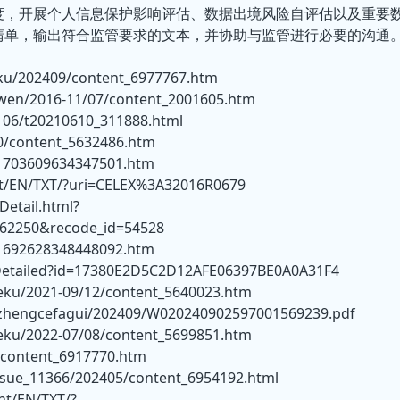
度，开展个人信息保护影响评估、数据出境风险自评估以及重要
清单，输出符合监管要求的文本，并协助与监管进行必要的沟通
eku/202409/content_6977767.htm
nwen/2016-11/07/content_2001605.htm
2106/t20210610_311888.html
20/content_5632486.htm
c_1703609634347501.htm
tent/EN/TXT/?uri=CELEX%3A32016R0679
Detail.html?
62250&recode_id=54528
c_1692628348448092.htm
gbDetailed?id=17380E2D5C2D12AFE06397BE0A0A31F4
ceku/2021-09/12/content_5640023.htm
ce/zhengcefagui/202409/W020240902597001569239.pdf
ceku/2022-07/08/content_5699851.htm
/content_6917770.htm
ssue_11366/202405/content_6954192.html
ent/EN/TXT/?