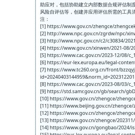
助应对，包括协助建立内部数据合规评估制
风险自评估等，创建并应用评估所需的工具
注：
[1] https://www.gov.cn/zhengce/zhengc
[2] http://www.npc.gov.cn/zgrdw/npc/xi
[3] http://www.npc.gov.cn/c2/c30834/20
[4] https://www.gov.cn/xinwen/2021-08/
[5] https://www.cac.gov.cn/2023-12/08/
[6] https://eur-lex.europa.eu/legal-con
[7] https://www.tc260.org.cn/front/bzzqyj
id=20240403144959&norm_id=202312201
[8] https://www.cac.gov.cn/2023-08/03/
[9] https://std.samr.gov.cn/gb/search/
[10] https://www.gov.cn/zhengce/zheng
[11] https://www.beijing.gov.cn/zheng
[12] https://www.gov.cn/zhengce/zheng
[13] https://www.gov.cn/zhengce/202311
[14] https://www.gov.cn/gongbao/2024/i
[15] https://eur-lex.europa.eu/legal-cont