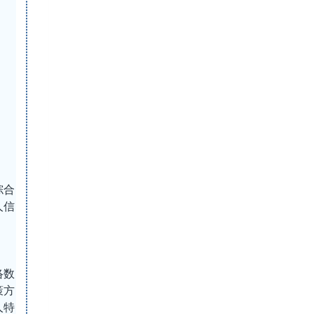
综合
人信
。
络数
策方
人特