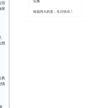
实施
机信
确保
祝福伟大的党，生日快乐！
，
警、
知用
的表
的情
身