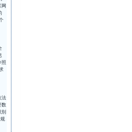
《网
的
个
全
息
参照
求
依法
要数
识别
考规