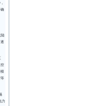
种，
，确
已陆
，逐
区
，控
理模
控等
隔
电力