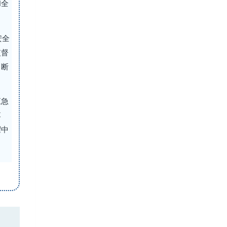
和全
安全
监督
、断
应急
落
耀中