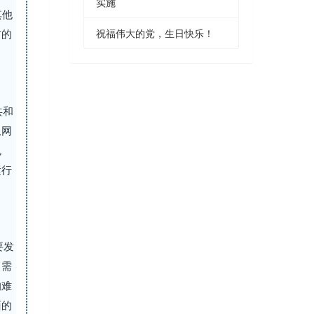
实施
其他
祝福伟大的党，生日快乐！
布的
共和
从网
规
运行
要发
中需
的难
面的