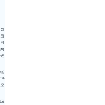
护
，对
范围
并网
位纳
应链
胁的
时溯
响应
规及