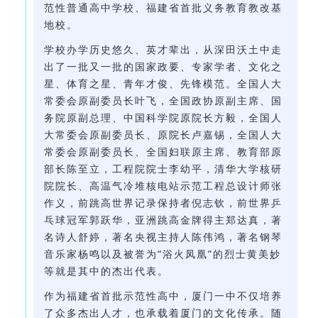
范性普通高中学校、福建省首批义务教育教改基
地校。
学校办学历史悠久、英才辈出，从深田沃土中走
出了一批又一批的国家政要、专家学者、文化之
星、体育之星、青年才俊、先锋模范。全国人大
常委会原副委员长叶飞，全国政协原副主席、国
务院原副总理、中国科学院原院长方毅，全国人
大常委会原副委员长、原院长卢嘉锡，全国人大
常委会原副委员长、全国妇联原主席、教育部原
部长陈至立，工程院院士李幼平，清华大学核研
院院长、高温气冷堆核电站示范工程总设计师张
作义，前跳高世界记录保持者倪志钦，前世界乒
乓球冠军郭跃华，亚洲跳高金牌得主郑达真，著
名诗人舒婷，著名央视主持人陈伟鸿，著名钢琴
音乐家杨鸣以及被誉为“浴火凤凰”的烈士黄美妙
等就是其中的杰出代表。
作为福建省首批示范性高中，厦门一中不仅培养
了众多杰出人才，也承载着厦门的文化传承。随