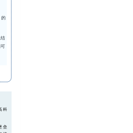
》的
总结
的可
高科
堡垒