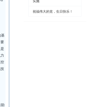
实施
祝福伟大的党，生日快乐！
的基
术要
五是
电力
监控
化技
鼓励