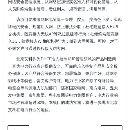
网络安全管理系统，从网络层加强实名准入和可视化管理，从
人员到终端集中管理，责任到人，规范管理，满足等保。
该项目要求做到IP地址统一管理，按人、按角色下发，实现
终端的安全、规范后入网，防止非法外联；杜绝随意接入HUB
交换机、随意接入无线AP等私拉乱建等行为；杜绝终端随意接
入3G，随意接入Wifi的违规行为；做到边界可视、可控，对于
外来客户可通过授权接入访客网。
北京艾科作为DHCP准入控制和IP管理领域的产品制造商，
一直为电力行业客户提供安全、可靠的准入控制产品和安全服
务保障，因产品符合等保要求、部署简单、兼容性好、对网络
影响小等特色，备受客户青睐。电力行业客户除了有能源局、
电监会等能源电力职能部门，还有国家电网、南方电网、五大
发电集团、京能集团、粤电集团等电力集团客户，电力行业的
市场占有率超过50%。本项目的成功实施，将进一步巩固北京
艾科在电力行业的地位。