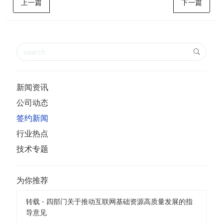
上一篇
下一篇
新闻资讯
公司动态
签约新闻
行业热点
技术专题
为你推荐
转载 - 四部门关于推动互联网基础资源高质量发展的指
导意见