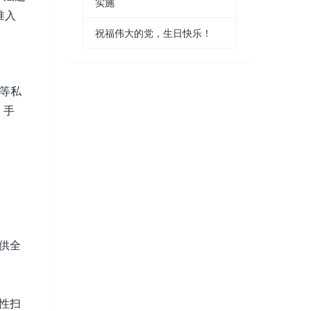
实施
准入
祝福伟大的党，生日快乐！
器等私
，手
供全
性扫