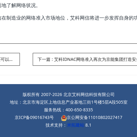
面地了解网络状况。
信在制造业的网络准入市场地位，艾科网信将进一步发挥自身的
样管！
下一篇
:
艾科IDNAC网络准入再次为京能集团打造
版权所有 2007-2026 北京艾科网信科技有限公司
地址：北京市海淀区上地信息产业基地三街1号楼5层A段505室
服务热线：400-650-8335
京ICP备09016743号
京公网安备11010802027417
技术支持：
米拓建站
8.1